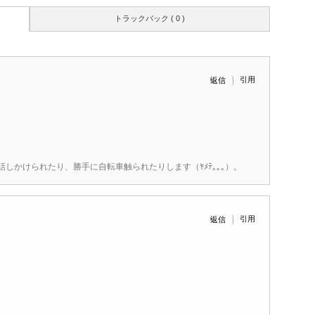
トラックバック ( 0 )
引用
返信
しかけられたり、勝手に自転車触られたりします（ﾔﾒﾃ｡｡｡）。
引用
返信