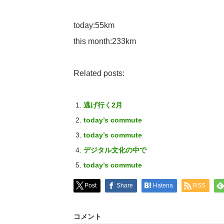
today:55km
this month:233km
Related posts:
逃げ行く2月
today’s commute
today’s commute
デジタル文化の中で
today’s commute
Post
Share
Hatena
RSS
コメント