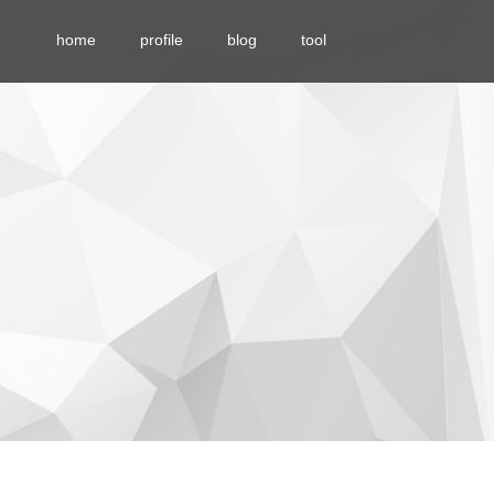
home
profile
blog
tool