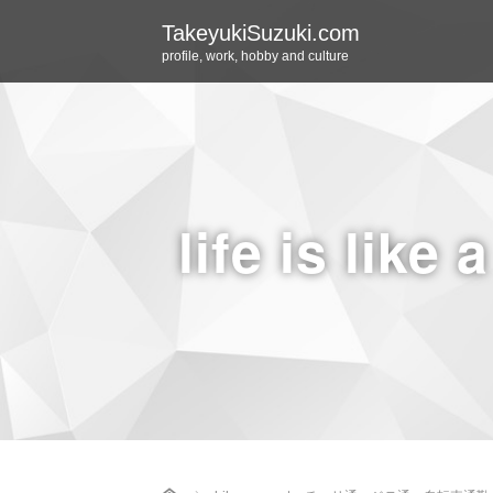
TakeyukiSuzuki.com
profile, work, hobby and culture
life is like 
Home