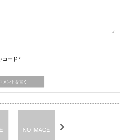
ャコード
*