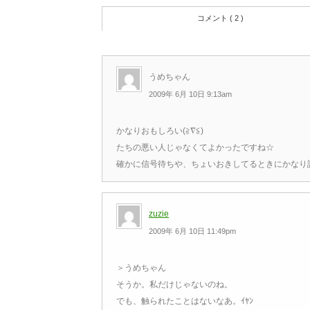
コメント ( 2 )
うめちゃん
2009年 6月 10日 9:13am
かなりおもしろい(≧∇≦)
たちの悪い人じゃなくてよかったですね☆
確かに信号待ちや、ちょいおきしてるときにかなり話
zuzie
2009年 6月 10日 11:49pm
＞うめちゃん
そうか。私だけじゃないのね。
でも、触られたことはないなあ。ｲﾔﾝ