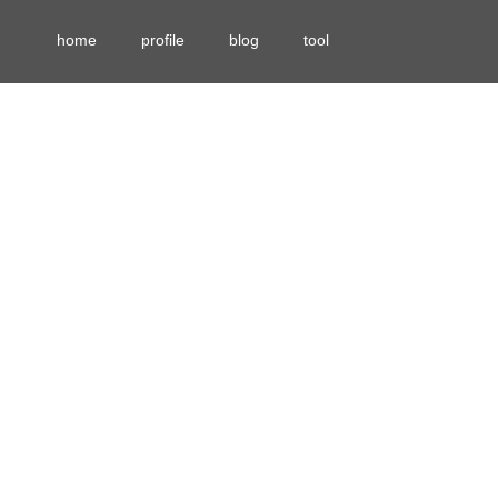
home
profile
blog
tool