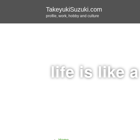
TakeyukiSuzuki.com
profile, work, hobby and culture
life is like 