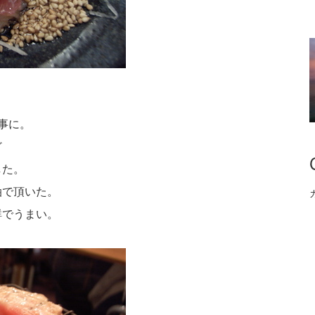
事に。
ど
した。
油で頂いた。
鮮でうまい。