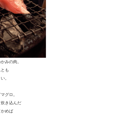
めかみの肉。
んとも
しい。
ぎマグロ。
て炊き込んだ
てかめば