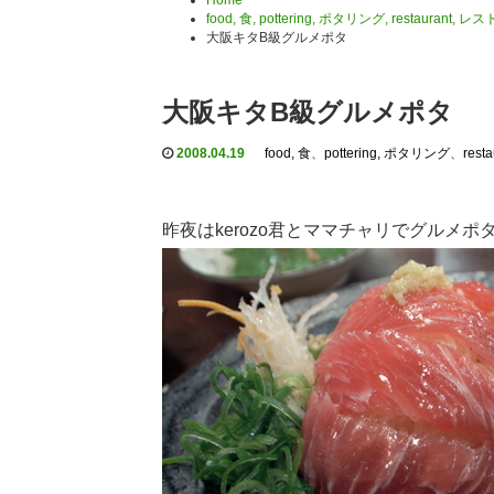
Home
food, 食
,
pottering, ポタリング
,
restaurant, レ
大阪キタB級グルメポタ
大阪キタB級グルメポタ
2008.04.19
food, 食
、
pottering, ポタリング
、
res
昨夜はkerozo君とママチャリでグルメポ