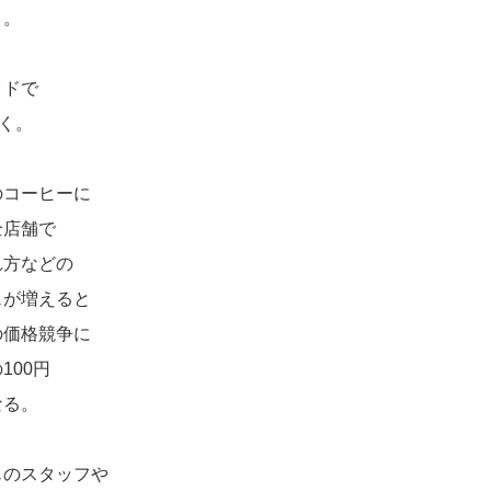
う。
クドで
く。
のコーヒーに
全店舗で
れ方などの
ェが増えると
の価格競争に
100円
なる。
ものスタッフや