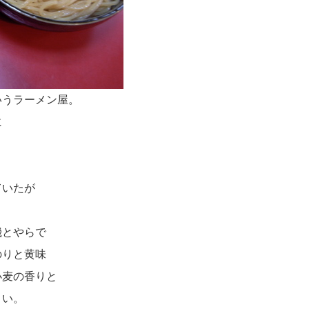
いうラーメン屋。
に
ていたが
。
機とやらで
のりと黄味
小麦の香りと
まい。