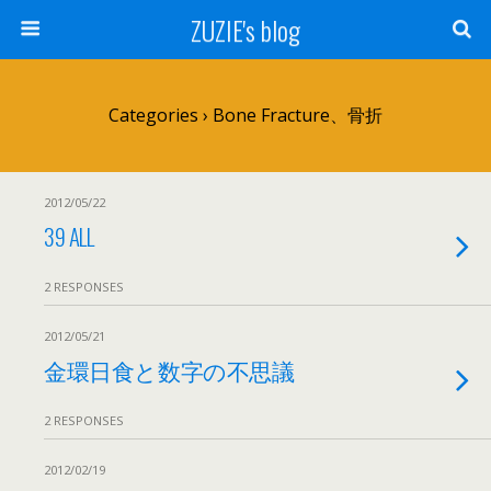
ZUZIE's blog
Categories ›
Bone Fracture、骨折
2012/05/22
39 ALL
2 RESPONSES
2012/05/21
金環日食と数字の不思議
2 RESPONSES
2012/02/19