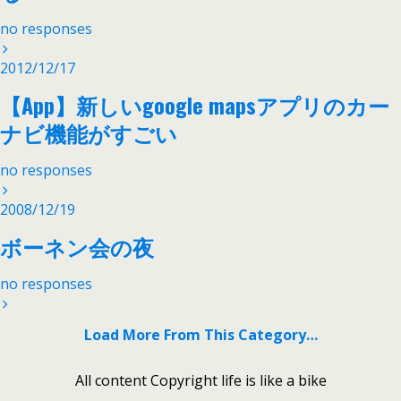
no responses
2012/12/17
【App】新しいgoogle mapsアプリのカー
ナビ機能がすごい
no responses
2008/12/19
ボーネン会の夜
no responses
Load More From This Category…
All content Copyright life is like a bike