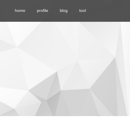
home
profile
blog
tool