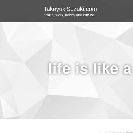
TakeyukiSuzuki.com
profile, work, hobby and culture
life is like 