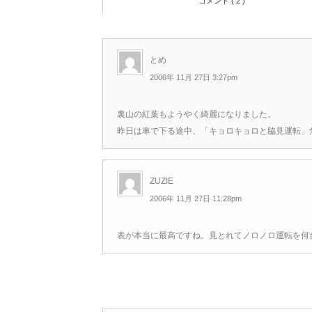
コメント ( 2 )
とめ
2006年 11月 27日 3:27pm
裏山の紅葉もようやく綺麗になりました。
昨日は車で下る途中、「キョロキョロと脇見運転」
ZUZIE
2006年 11月 27日 11:28pm
表が本当に最高ですね。見とれてノロノロ運転を何