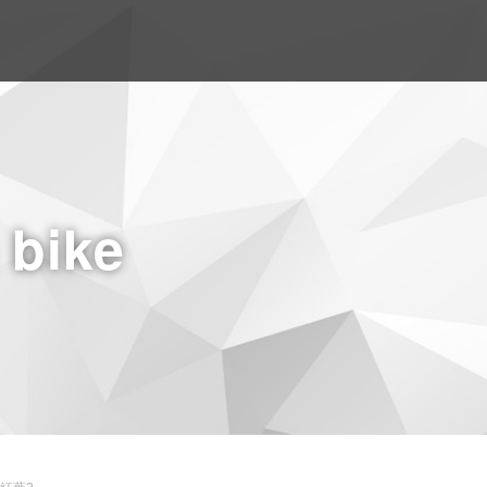
a bike