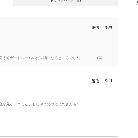
トラックバック ( 0 )
引用
返信
危うくガードレールのお世話になるところでした・・・。（笑）
引用
返信
台か見かけました。もしやその中にとめさんも？