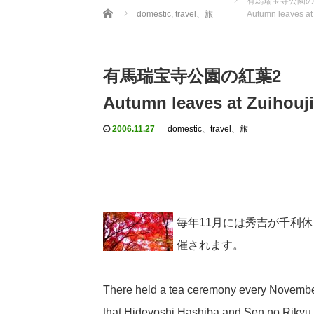
有馬瑞宝寺公園の
Home
domestic
,
travel、旅
Autumn leaves at 
有馬瑞宝寺公園の紅葉2
Autumn leaves at Zuihouji
2006.11.27
domestic
、
travel、旅
毎年11月には秀吉が千利
催されます。
There held a tea ceremony every November
that Hideyoshi Hashiba and Sen no Rikyu 