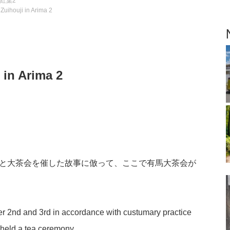
紅葉2
Zuihouji in Arima 2
 in Arima 2
休と大茶会を催した故事に倣って、ここで有馬大茶会が
 2nd and 3rd in accordance with custumary practice
held a tea ceremony.