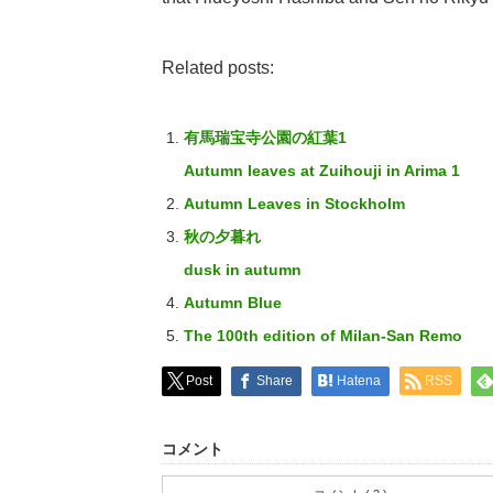
Related posts:
有馬瑞宝寺公園の紅葉1
Autumn leaves at Zuihouji in Arima 1
Autumn Leaves in Stockholm
秋の夕暮れ
dusk in autumn
Autumn Blue
The 100th edition of Milan-San Remo
Post
Share
Hatena
RSS
コメント