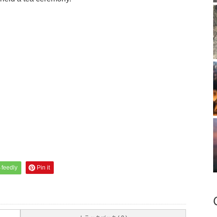
feedly
Pin it