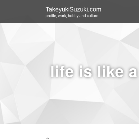
TakeyukiSuzuki.com
profile, work, hobby and culture
life is like 
Home