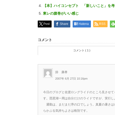
【本】ハイコンセプト 「新しいこと」を考
東レの腹巻がいい感じ
Post
Share
Hatena
RSS
コメント
コメント ( 1 )
掛 康孝
2007年 6月 27日 10:16pm
今日のブログと佐渡ロングライドのところ見させて
す。琵琶湖一周は自分だけのライドですが、実行し
通勤は、まだまだ序の口でしょう。真夏の暑さは
らかぶる気持ちよさは格別です。