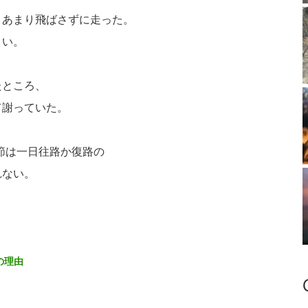
、あまり飛ばさずに走った。
くい。
たところ、
て謝っていた。
節は一日往路か復路の
れない。
の理由