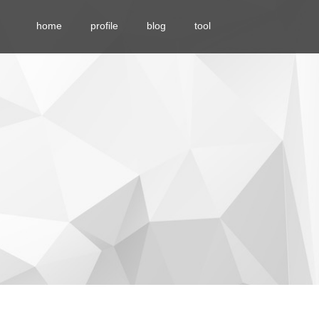
home
profile
blog
tool