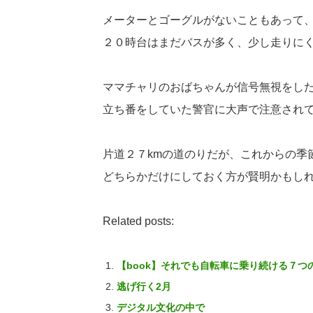
メーターとゴーグルがないこともあって
２０時台はまだバスが多く、少し走りに
ママチャリのおばちゃんが信号無視をし
立ち番をしていた警官に大声で注意され
片道２７kmの道のりだが、これからの季
どちらかだけにしておく方が賢明かもし
Related posts:
【book】それでも自転車に乗り続ける７つ
逃げ行く2月
デジタル文化の中で