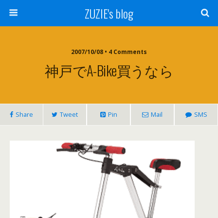
ZUZIE's blog
2007/10/08 • 4 Comments
神戸でA-Bike買うなら
Share
Tweet
Pin
Mail
SMS