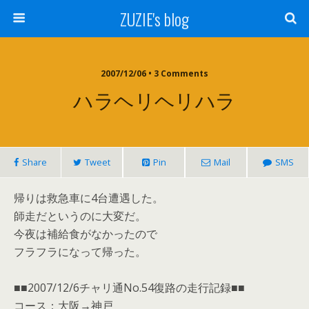
ZUZIE's blog
2007/12/06 • 3 Comments
ハラヘリヘリハラ
Share
Tweet
Pin
Mail
SMS
帰りは救急車に4台遭遇した。
師走だというのに大変だ。
今夜は補給食がなかったので
フラフラになって帰った。
■■2007/12/6チャリ通No.54復路の走行記録■■
コース：大阪→神戸