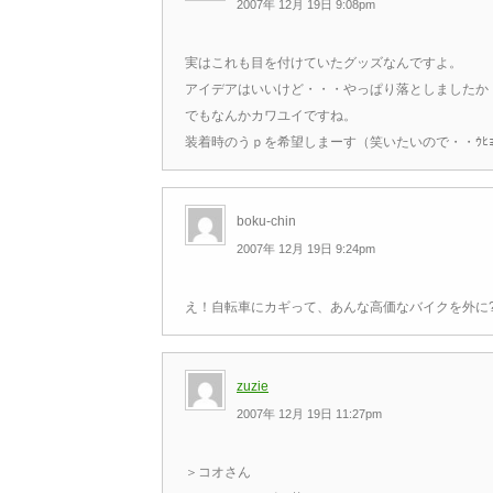
2007年 12月 19日 9:08pm
実はこれも目を付けていたグッズなんですよ。
アイデアはいいけど・・・やっぱり落としましたか
でもなんかカワユイですね。
装着時のうｐを希望しまーす（笑いたいので・・ｳﾋｮ
boku-chin
2007年 12月 19日 9:24pm
え！自転車にカギって、あんな高価なバイクを外に?
zuzie
2007年 12月 19日 11:27pm
＞コオさん