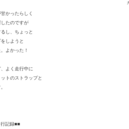
が甘かったらしく
探したのですが
するし、ちょっと
ギをしようと
た。よかった！
ど、よく走行中に
メットのストラップと
す。
の走行記録■■