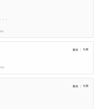
・・・
ﾋｮ
引用
返信
??
引用
返信