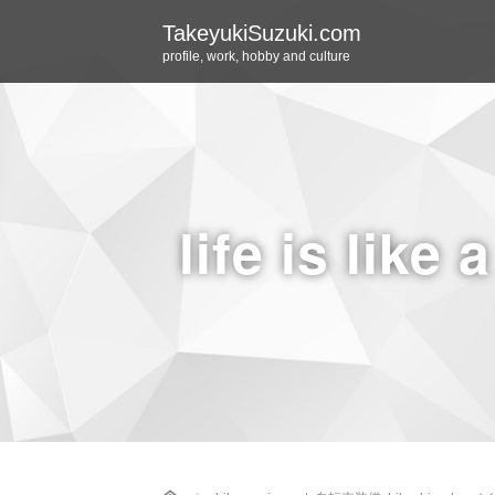
TakeyukiSuzuki.com
profile, work, hobby and culture
life is like 
Home