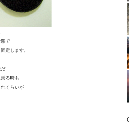
。
状態で
て固定します。
嫌だ
に乗る時も
これくらいが
。