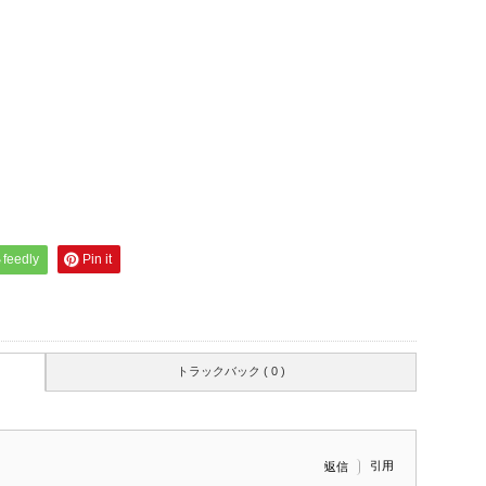
feedly
Pin it
トラックバック ( 0 )
引用
返信