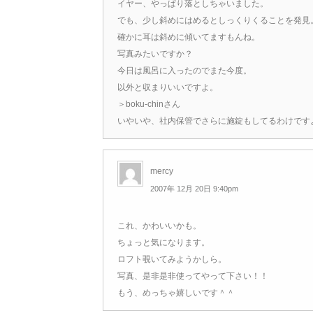
イヤー、やっぱり落としちゃいました。
でも、少し斜めにはめるとしっくりくることを発見
確かに耳は斜めに傾いてますもんね。
写真みたいですか？
今日は風呂に入ったのでまた今度。
以外と収まりいいですよ。
＞boku-chinさん
いやいや、社内保管でさらに施錠もしてるわけです
mercy
2007年 12月 20日 9:40pm
これ、かわいいかも。
ちょっと気になります。
ロフト覗いてみようかしら。
写真、是非是非使ってやって下さい！！
もう、めっちゃ嬉しいです＾＾