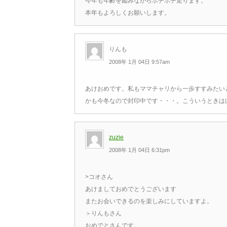
今年も年齢を鑑みながらボチボチ走ります。
本年もよろしくお願いします。
りんも
2008年 1月 04日 9:57am
あけおめです。私もママチャリから一歩すすみたい
かも今冬なので封印中です・・・。こういうときは
zuzie
2008年 1月 04日 6:31pm
>コオさん
あけましておめでとうございます
またお会いできるのを楽しみにしていますよ。
＞りんもさん
おめでとさんです。