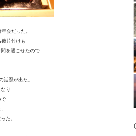
新年会だった。
も後片付けも
時間を過ごせたので
の話題が出た。
になり
ので
と。
だった。