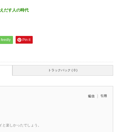
えだす人の時代
feedly
Pin it
トラックバック ( 0 )
引用
返信
イと楽しかったでしょう。