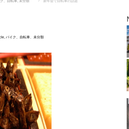
, バイク、自転車
,
未分類
新年会で自転車の話題
icycle, バイク、自転車
、
未分類