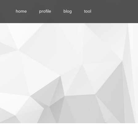
home
profile
blog
tool