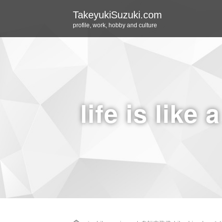
TakeyukiSuzuki.com
profile, work, hobby and culture
life is like 
Home