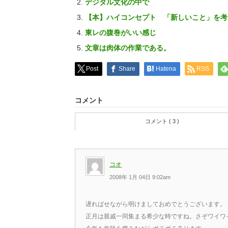
デジタル文化の中で
【本】ハイコンセプト 「新しいこと」を考
東レの腹巻がいい感じ
文章は肉体の作業である。
Post
Share
Hatena
RSS
コメント
コメント ( 3 )
コオ
2008年 1月 04日 9:02am
遅ればせながら明けましておめでとうございます。
正月は親戚一同集まる希少な時ですね。さぞワイワ