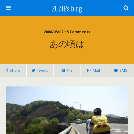
ZUZIE's blog
2008/05/07 • 5 Comments
あの頃は
Share
Tweet
Pin
Mail
SMS