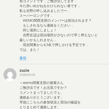
初コメントです．ご無沙汰してます．
今だ赤いめがねをかけられない者です．
私も吉野の申し込みましたでー．
スーパーロングです．
WEMO関西支部のメンバーは前泊されます？
もしされるなら連絡をください．
同じ場所にしましょ！
吉野近辺は宿泊場所が少ないので早く押えないと
厳しいかもしれません．
現在関東から4,5名で押しかける予定です．
では、また！
返信
zuzie
2008/05/09
＞wemo関東支部の後輩さん
ご無沙汰です！お元気ですか？
コメントまってましたでぇ。
連絡ありがとうございます。
早急にこちらの参加状況と宿泊の確認を
とりまとめて連絡します。