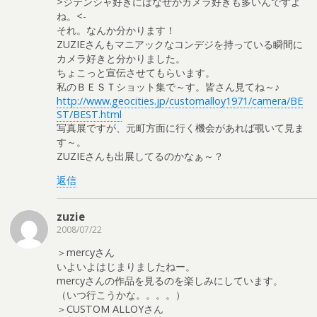
>ジテンシャ好きにはなぜかカメラ好きも多いんですよ
ね。<-
それ。なんか分かります！
ZUZIEさんもマニアックなコンデジを持っている瞬間に
カメラ好きと分かりました。
ちょこっと宣伝させてもらいます。
私のＢＥＳＴショット集で～す。皆さん見てね～♪
http://www.geocities.jp/customalloy1971/camera/BE
ST/BEST.html
写真展ですが、元町方面に行く機会があれば覗いて見ま
す～。
ZUZIEさんも出展してるのかなぁ～？
返信
zuzie
2008/07/22
＞mercyさん
いよいよはじまりましたねー。
mercyさんの作品を見るのを楽しみにしています。
（いつ行こうかな。。。。）
＞CUSTOM ALLOYさん