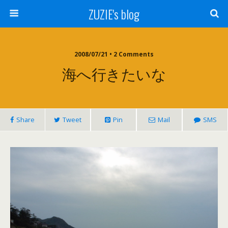
ZUZIE's blog
2008/07/21 • 2 Comments
海へ行きたいな
Share
Tweet
Pin
Mail
SMS