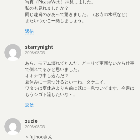
写真（PicasaWeb）拝見しました。
私のも見れましたか？
同じ趣旨のがあって驚きました。（お寺の水瓶など）
またいつかご一緒しましょう。
返信
starrynight
2008/08/03
あら、モデム壊れてたんだ、どーりで更新ないから仕事
で倒れてるかと思いました。
オキナワ申し込んだ？
夏休みに一息つけるといーね、タケニイ。
ワタシは夏休みよりも前に既に一息ついてます、今週は
もうシゴト流したいな～。
返信
zuzie
2008/08/03
＞fujihooさん