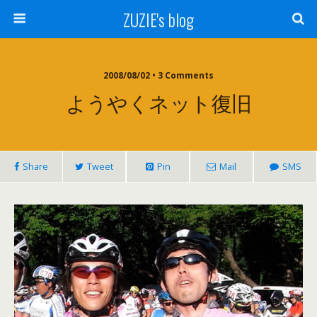
ZUZIE's blog
2008/08/02 • 3 Comments
ようやくネット復旧
Share
Tweet
Pin
Mail
SMS