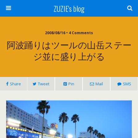
ZUZIE's blog
2008/08/16 • 4 Comments
阿波踊りはツールの山岳ステー
ジ並に盛り上がる
Share
Tweet
Pin
Mail
SMS