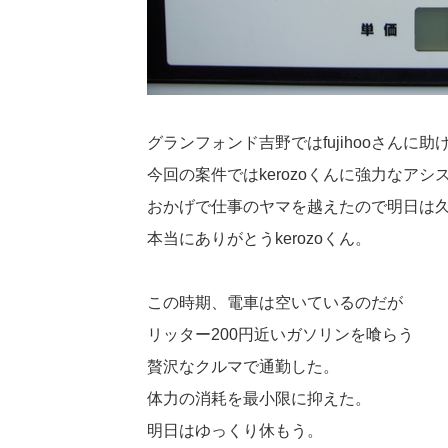
グランフォンド吉野ではfujihooさんに助
今回の案件ではkerozoくんに強力なア
おかげで仕事のヤマを越えたので明日は
本当にありがとうkerozoくん。
この時期、電車は空いているのだが
リッター200円近いガソリンを喰らう
贅沢なクルマで通勤した。
体力の消耗を最小限に抑えた。
明日はゆっくり休もう。