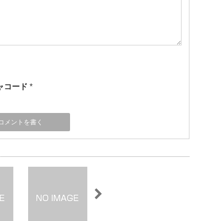
ャコード
*