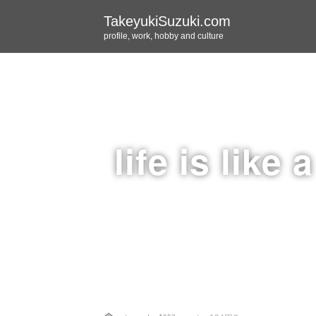
TakeyukiSuzuki.com
profile, work, hobby and culture
life is like 
Home