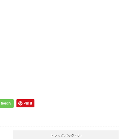
feedly
Pin it
トラックバック ( 0 )