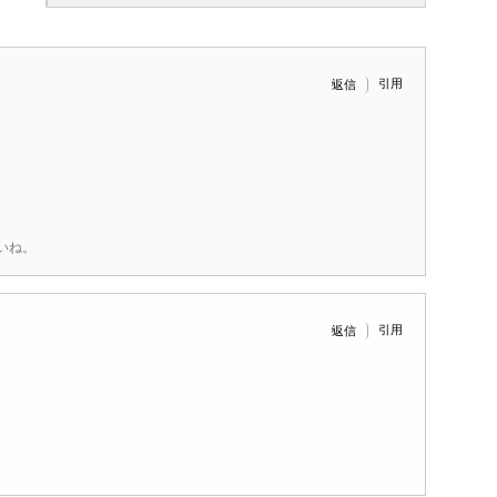
引用
返信
いね。
引用
返信