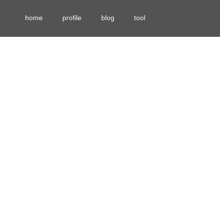
home
profile
blog
tool