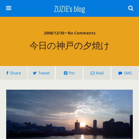
ZUZIE's blog
2008/12/30 • No Comments
今日の神戸の夕焼け
Share
Tweet
Pin
Mail
SMS