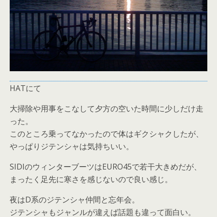
HATにて
大掃除や用事をこなして夕方の空いた時間に少しだけ走
った。
このところ乗ってなかったので体はギクシャクしたが、
やっぱりジテンシャは気持ちいい。
SIDIのウィンターブーツはEURO45で若干大きめだが、
まったく足先に寒さを感じないので良い感じ。
夜はD系のジテンシャ仲間と忘年会。
ジテンシャもジャンルが違えば話題も違って面白い。