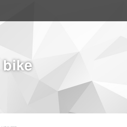
a bike