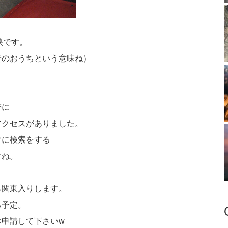
映です。
妻のおうちという意味ね）
帯に
アクセスがありました。
ぐに検索をする
すね。
ら関東入りします。
る予定。
休申請して下さいw