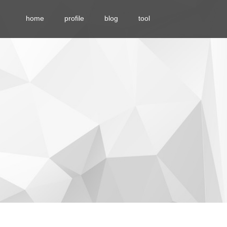
home
profile
blog
tool