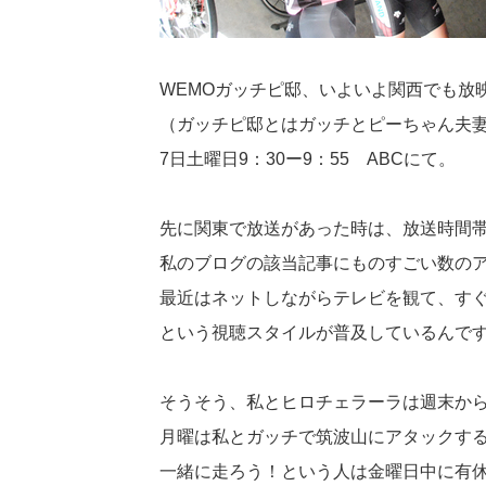
WEMOガッチピ邸、いよいよ関西でも放
（ガッチピ邸とはガッチとピーちゃん夫
7日土曜日9：30ー9：55 ABCにて。
先に関東で放送があった時は、放送時間
私のブログの該当記事にものすごい数の
最近はネットしながらテレビを観て、す
という視聴スタイルが普及しているんで
そうそう、私とヒロチェラーラは週末か
月曜は私とガッチで筑波山にアタックす
一緒に走ろう！という人は金曜日中に有