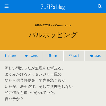
ZUZIE's blog
2009/07/31 • 4 Comments
バルホッピング
Share
Tweet
Pin
Mail
SMS
涼しい朝だったが無理をせず走る。
よくみかけるメッセンジャー風の
やたら信号無視をして先を急ぐ彼が
いたが、法令遵守、そして無理をしない
私に何度も追いつかれていた。
夏バテか？