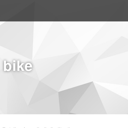
a bike