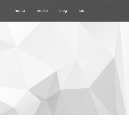
home
profile
blog
tool