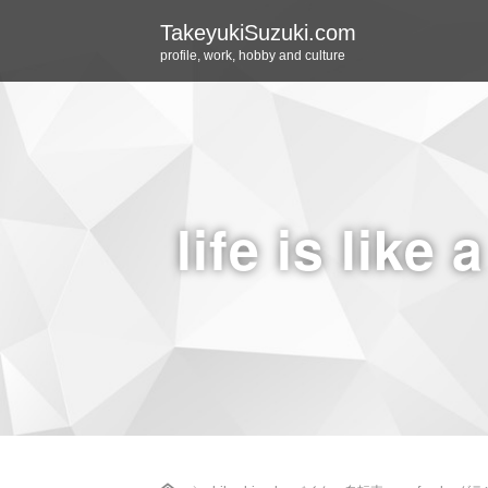
TakeyukiSuzuki.com
profile, work, hobby and culture
life is like 
Home