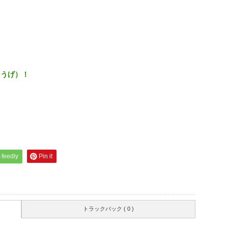
りとうげ）！
feedly
Pin it
トラックバック ( 0 )