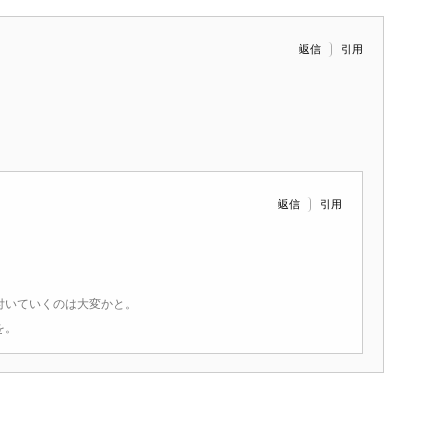
引用
返信
引用
返信
付いていくのは大変かと。
を。