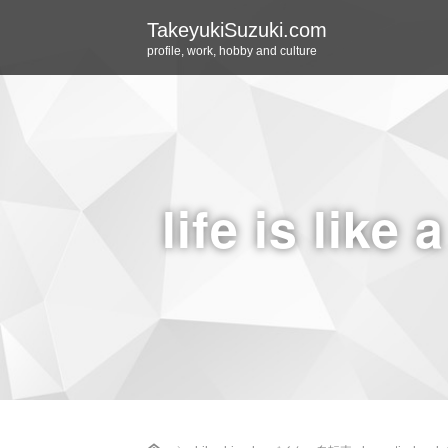
TakeyukiSuzuki.com
profile, work, hobby and culture
life is like 
Home