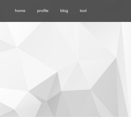
home
profile
blog
tool