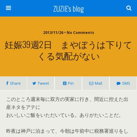
ZUZIE's blog
2013/11/26 • No Comments
妊娠39週2日 まやぼうは下りて
くる気配がない
Share
Tweet
Pin
Mail
SMS
このところ週末毎に双方の実家に行き、間近に控えた出
産ネタをアテに
おいしいご飯をいただいている。ありがたいことだ。
昨夜は神戸に泊まって、今朝は午前中に税務署巡りをし