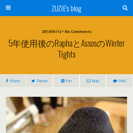
ZUZIE's blog
2014/01/12 • No Comments
5年使用後のRaphaとAssosのWinter
Tights
Share
Tweet
Pin
Mail
SMS