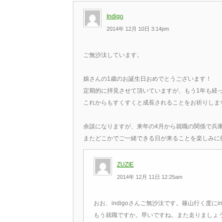
Indigo
2014年 12月 10日 3:14pm
ご無沙汰しています。
娘さんの1歳のお誕生日おめでとうございます！
定期的に拝見させて頂いていますが、もう1年も経
これからもすくすくと成長されることをお祈りしま
余談になりますが、来年の4月から就職の関係で兵
またどこかでご一緒できる日が来ることを楽しみに
ZUZIE
2014年 12月 11日 12:25am
おお、indigoさんご無沙汰です。篠山行く度に
もう就職ですか。早いですね。また走りましょ