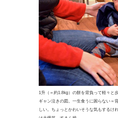
1升（＝約1.8kg）の餅を背負って軽々
ギャン泣きの図。一生食うに困らない＝
しい。ちょっとかわいそうな気もするけ
は大爆笑。すまん娘。。