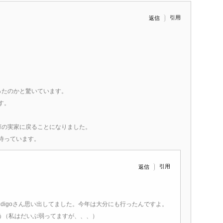
引用
返信
ったのかと驚いています。
す。
庫の実家に戻ることになりました。
待っています。
引用
返信
indigoさん思い出してました。今年は大分にも行ったんですよ。
う（私はだいぶ弱ってますが、、、）