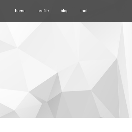
home
profile
blog
tool