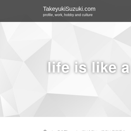
TakeyukiSuzuki.com
profile, work, hobby and culture
life is like 
Home