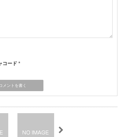
ャコード
*