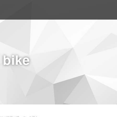
a bike