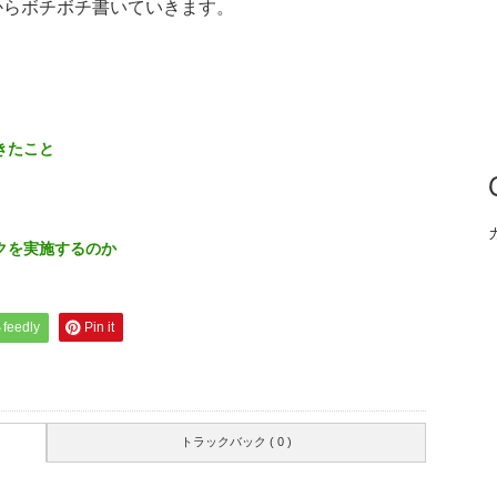
からボチボチ書いていきます。
きたこと
クを実施するのか
feedly
Pin it
トラックバック ( 0 )