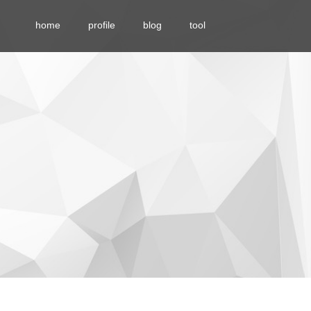
home
profile
blog
tool