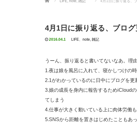
LIFE
,
note, 雑記
4月1日に振り返る、
4月1日に振り返る、ブロ
2016.04.1
LIFE
、
note, 雑記
うーん、振り返ると書いてないなあ。理
1.夜は娘を風呂に入れて、寝かしつけの時
2.1がわかっているのに日中にブログを
3.娘の成長を身内に報告するためiClo
てしまう
4.仕事が大きく動いている上に肉体労働
5.SNSから距離を置きはじめたことも