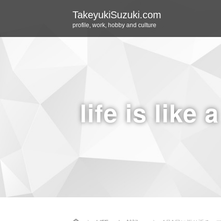
TakeyukiSuzuki.com
profile, work, hobby and culture
life is like 
Home