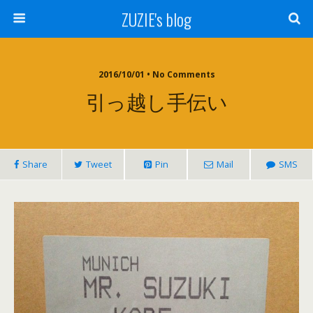
ZUZIE's blog
2016/10/01 • No Comments
引っ越し手伝い
Share
Tweet
Pin
Mail
SMS