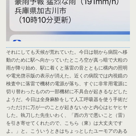
それにしても天候が荒れていた。今日は朝から病院へ移
動のために駅へ向かっていたところ空が真っ暗で大粒の
雨が降り始め、駅に着くと落雷の音とともに構内の照明
や電光啓示版の表示が消えた。近くの病院では内視鏡の
検査中に落雷で機材の電源が落ち、すぐに非常用電源に
切り替わったものの一部機材に不具合が起きるなどした
ようだ。今日は全身麻酔をして人工呼吸器を使う手術だ
っただけに万が一のことが起きないかと内心はヒヤヒヤ
した。執刀した先生いわく、「西の方で悪いこと（雷）
を引き寄せてくれたので、こちら（東）は大丈夫です
よ。」と。こういうときはちょっとしたユーモアのある