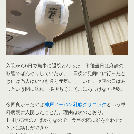
入院から6日で無事に退院となった。術後当日は麻酔の
影響でぼんやりしていたが、二日後に見舞いに行ったと
きには当人はいつも通り元気にしていた。退院の日はあ
っという間に訪れ、挨拶もそこそこにあっけなく撤収。
今回良かったのは
神戸アーバン乳腺クリニック
という単
科病院に入院したことだ。理由は次のとおり。
1.同じ病状の方ばかりなので、食事の際に顔を合わせた
ときに話しができた