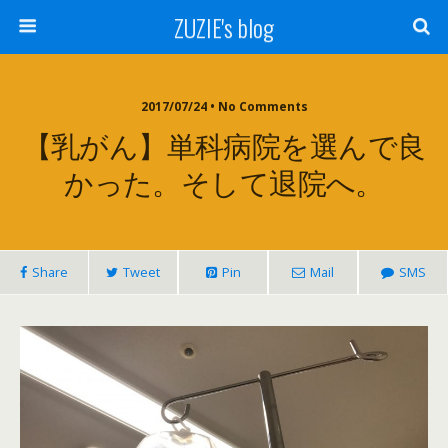
ZUZIE's blog
2017/07/24 • No Comments
【乳がん】単科病院を選んで良
かった。そして退院へ。
Share
Tweet
Pin
Mail
SMS