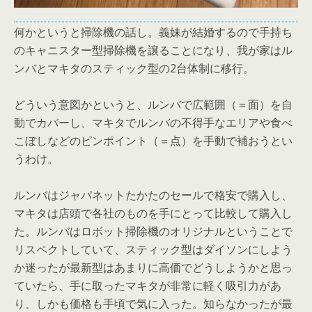
何かというと掃除機の話し。義妹が結婚するので手持ち
のキャニスター型掃除機を譲ることになり、我が家はル
ンバとマキタのスティック型の2台体制に移行。
どういう意図かというと、ルンバで広範囲（＝面）を自
動でカバーし、マキタでルンバの不得手なエリアや食べ
こぼしなどのピンポイント（＝点）を手動で補おうとい
うわけ。
ルンバはジャパネットたかたのセールで格安で購入し、
マキタは店頭で各社のものを手にとって比較して購入し
た。ルンバはロボット掃除機のオリジナルということで
リスペクトしていて、スティック型はダイソンにしよう
か迷ったが最新型はあまりに高価でどうしようかと思っ
ていたら、手に取ったマキタが非常に軽く吸引力があ
り、しかも価格も手頃で気に入った。知らなかったが最