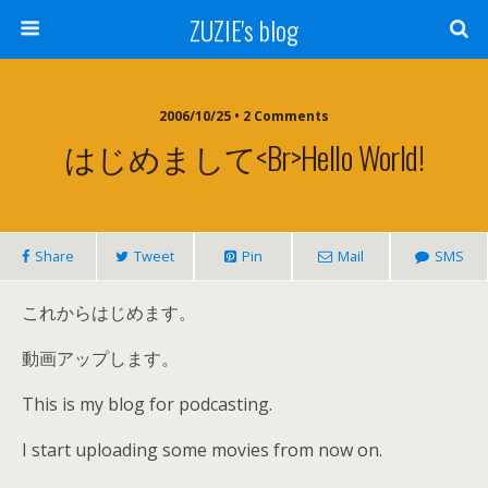
ZUZIE's blog
2006/10/25 • 2 Comments
はじめまして<br>Hello World!
Share
Tweet
Pin
Mail
SMS
これからはじめます。
動画アップします。
This is my blog for podcasting.
I start uploading some movies from now on.