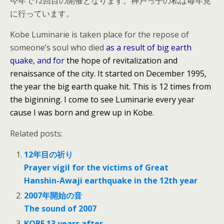
今年で12回目の開催となります。神戸っ子の私は毎年見
に行っています。
Kobe Luminarie is taken place for the repose of
someone’s soul who died
as a result of big earth
quake, and for
the hope of revitalization and
renaissance of the city. It started on December 1995,
the year the big earth quake hit. This is 12 times from
the biginning. I come to see Luminarie every year
cause I was born and grew up in Kobe.
Related posts:
12年目の祈り
Prayer vigil for the victims of Great
Hanshin-Awaji earthquake in the 12th year
2007年開始の音
The sound of 2007
KOBE 13 years after