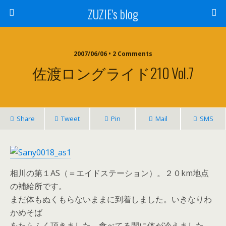
ZUZIE's blog
2007/06/06 • 2 Comments
佐渡ロングライド210 Vol.7
Share
Tweet
Pin
Mail
SMS
相川の第１AS（＝エイドステーション）。２０km地点
の補給所です。
まだ体もぬくもらないままに到着しました。いきなりわ
かめそば
をたらふく頂きました。食べてる間に体が冷えました。