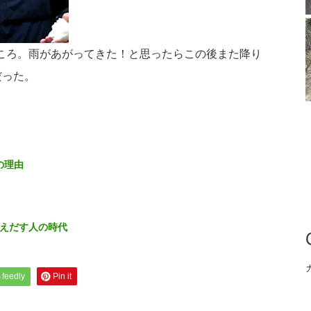
ころ。雨があがってきた！と思ったらこの後また降り
だった。
の理由
えだす人の時代
feedly
Pin it