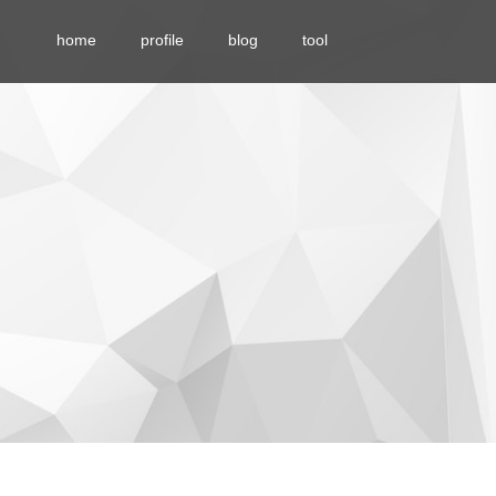
home
profile
blog
tool