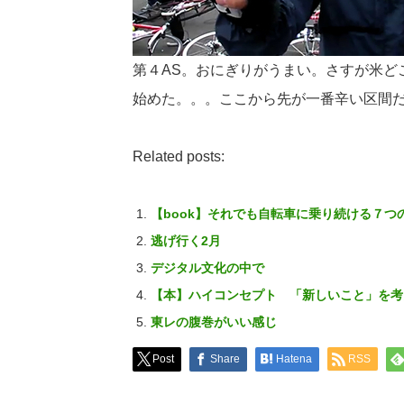
第４AS。おにぎりがうまい。さすが米ど
始めた。。。ここから先が一番辛い区間
Related posts:
【book】それでも自転車に乗り続ける７つ
逃げ行く2月
デジタル文化の中で
【本】ハイコンセプト 「新しいこと」を考
東レの腹巻がいい感じ
Post
Share
Hatena
RSS