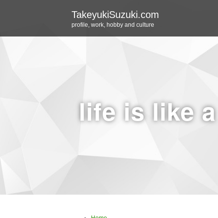
TakeyukiSuzuki.com
profile, work, hobby and culture
life is like 