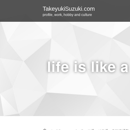
TakeyukiSuzuki.com
profile, work, hobby and culture
life is like 
Home