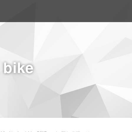
a bike