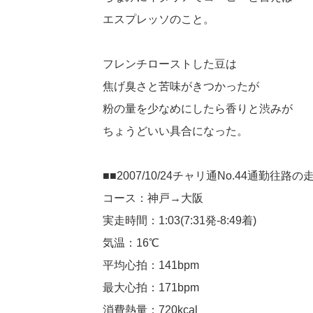
エスプレッソのこと。
フレンチローストした豆は
焦げ臭さと苦味がきつかったが
粉の量を少なめにしたら香りと渋みが
ちょうどいい具合になった。
■■2007/10/24チャリ通No.44通勤往路
コース：神戸→大阪
実走時間：1:03(7:31発-8:49着)
気温：16℃
平均心拍：141bpm
最大心拍：171bpm
消費熱量：720kcal