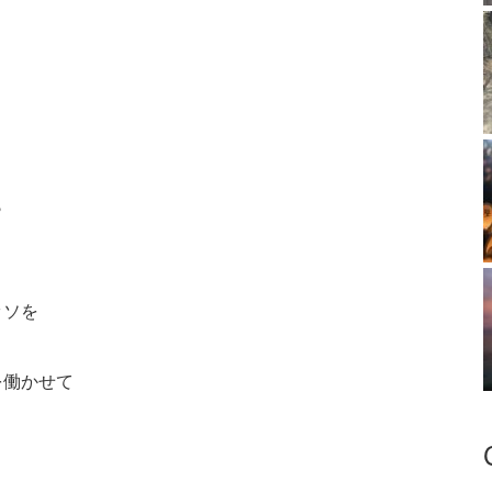
ら
ッソを
を働かせて