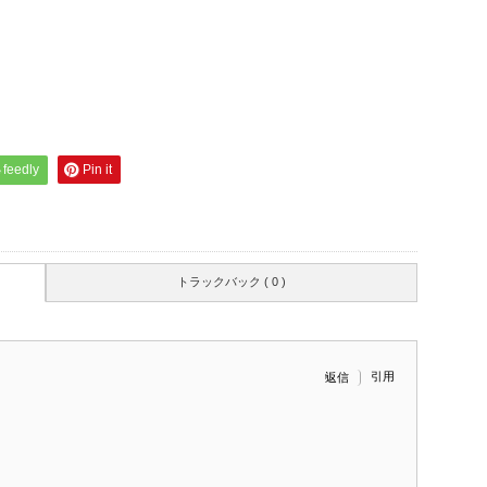
feedly
Pin it
トラックバック ( 0 )
引用
返信