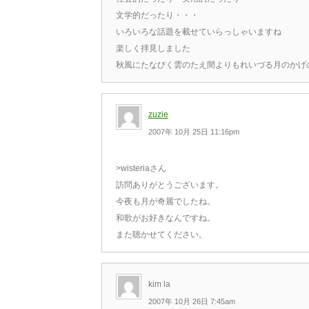
文学的だったり・・・
いろいろな話題を載せていらっしゃいますね
楽しく拝見しました
秋風にたなびく雲のたえ間よりもれいづる月のかげ
zuzie
2007年 10月 25日 11:16pm
>wisteriaさん
訪問ありがとうございます。
今夜も月が奇麗でしたね。
和歌がお好きなんですね。
また聴かせてください。
kim la
2007年 10月 26日 7:45am