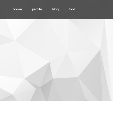
home
profile
blog
tool