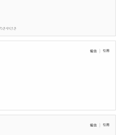
のさやけさ
引用
返信
引用
返信