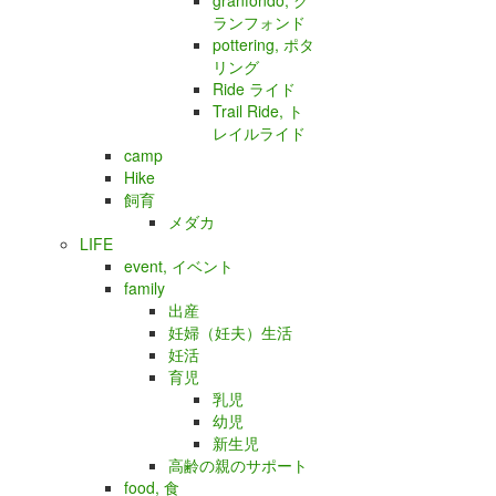
granfondo, グ
ランフォンド
pottering, ポタ
リング
Ride ライド
Trail Ride, ト
レイルライド
camp
Hike
飼育
メダカ
LIFE
event, イベント
family
出産
妊婦（妊夫）生活
妊活
育児
乳児
幼児
新生児
高齢の親のサポート
food, 食