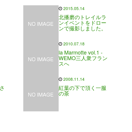
2015.05.14
北播磨のトレイルラ
ンイベントをドロー
ンで撮影しました。
2010.07.18
la Marmotte vol.1 -
WEMO三人衆フラン
スへ
2008.11.14
oさ
紅葉の下で頂く一服
の茶