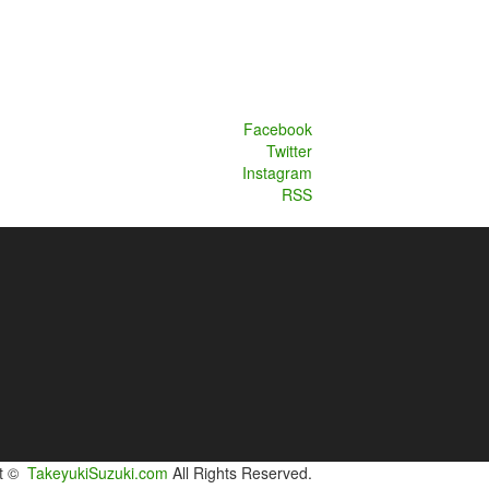
Facebook
Twitter
Instagram
RSS
ht ©
TakeyukiSuzuki.com
All Rights Reserved.