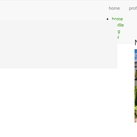
home
prof
home
profile
blog
tool
。