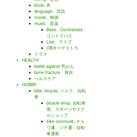
book, 本
language、言語
movie、映画
music、音楽
Bass、Contrabass、
コントラバス
Live、ライブ
OBオーケストラ
ドラマ
HEALTH
battle against 乳がん
bone fracture、骨折
ヘルスケア
HOBBY
bike, bicycle, バイク、自転
車
bicycle shop, 自転車
屋、スポーツサイク
ルショップ
bike commute, チャ
リ通、ジテ通、自転
車通勤