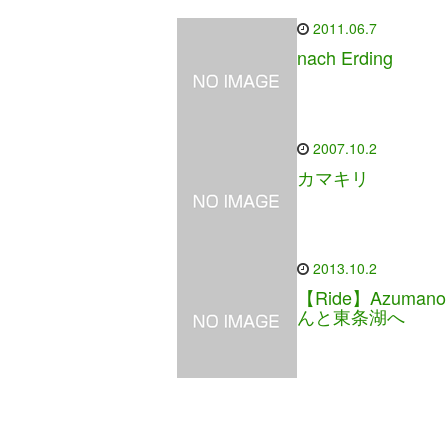
2011.06.7
nach Erding
2007.10.2
カマキリ
2013.10.2
【Ride】Azuman
んと東条湖へ