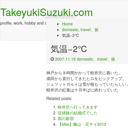
TakeyukiSuzuki.com
life is like a bike
profile, work, hobby and culture
Home
domestic
,
travel、旅
気温−2℃
気温−2℃
2007.11.16
domestic
、
travel、旅
神戸から８時間かかって軽井沢に着いた。
成田から直行してきたヒロをピックアップ。
シュツットガルトは雪が積もっていたらしい
軽井沢の紅葉は十月半ばに終わっていた
Related posts:
軽井沢へ行ってきます
従姉妹の結婚式でした
雨の新宿
【bike】篠山・豆サイ2012