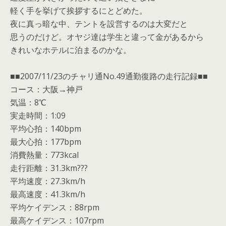
軽く手を挙げて挨拶するにとどめた。
夜に真っ暗な中、テントを設営するのは大変だと
思うのだけど。オヤジ達は学生と違って金があるから
きれいなホテルに泊まるのかな。
■■2007/11/23のチャリ通No.49通勤復路の走行記録■■
コース：大阪→神戸
気温：8℃
実走時間：1:09
平均心拍：140bpm
最大心拍：177bpm
消費熱量：773kcal
走行距離：31.3km???
平均速度：27.3km/h
最高速度：41.3km/h
平均ケイデンス：88rpm
最高ケイデンス：107rpm