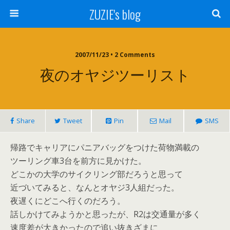
ZUZIE's blog
2007/11/23 • 2 Comments
夜のオヤジツーリスト
Share
Tweet
Pin
Mail
SMS
帰路でキャリアにパニアバッグをつけた荷物満載の
ツーリング車3台を前方に見かけた。
どこかの大学のサイクリング部だろうと思って
近づいてみると、なんとオヤジ3人組だった。
夜遅くにどこへ行くのだろう。
話しかけてみようかと思ったが、R2は交通量が多く
速度差が大きかったので追い抜きざまに