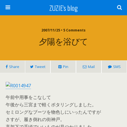
ZUZIE's blog
2007/11/25 • 5 Comments
夕陽を浴びて
Share
Tweet
Pin
Mail
SMS
午前中用事をこなして
午後から三宮まで軽くポタリングしました。
セミロングなブーツを物色しにいったんですが
さすが、履き倒れの街神戸。
高架下で手頃でいいものが見つかりました。