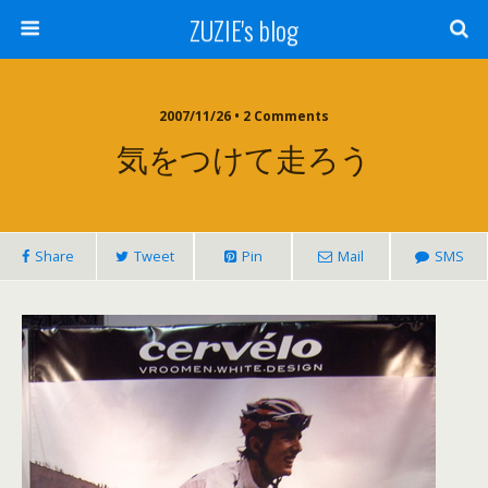
ZUZIE's blog
2007/11/26 • 2 Comments
気をつけて走ろう
Share
Tweet
Pin
Mail
SMS