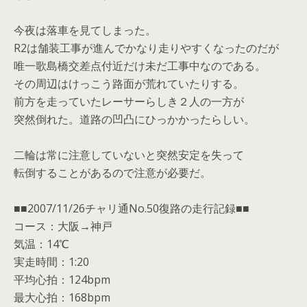
今夜は落車を見てしまった。
R2は舗装工事が進んでかなり走りやすくなったのだが
唯一歌島橋交差点付近だけ未だ工事中なのである。
その周辺はけっこう路面が荒れていたりする。
前方を走っていたレーサーらしき２人の一方が
突然倒れた。道路の凹凸にひっかかったらしい。
二輪は常に注意していないと突然安定を失って
転倒することがあるので注意が必要だ。
■■2007/11/26チャリ通No.50復路の走行記録■■
コース：大阪→神戸
気温：14℃
実走時間：1:20
平均心拍：124bpm
最大心拍：168bpm