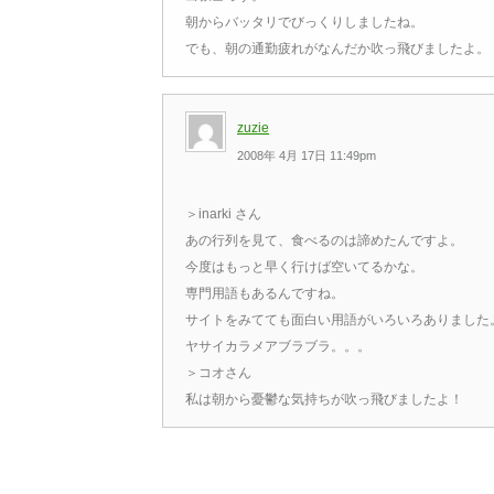
朝からバッタリでびっくりしましたね。
でも、朝の通勤疲れがなんだか吹っ飛びましたよ。
zuzie
2008年 4月 17日 11:49pm
＞inarki さん
あの行列を見て、食べるのは諦めたんですよ。
今度はもっと早く行けば空いてるかな。
専門用語もあるんですね。
サイトをみてても面白い用語がいろいろありました
ヤサイカラメアブラブラ。。。
＞コオさん
私は朝から憂鬱な気持ちが吹っ飛びましたよ！