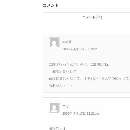
コメント
コメント ( 3 )
inarki
2008年 4月 17日 9:23am
二郎！行ったんだ。そう、二郎味だね。
「麺増」食べた？
昔は食券じゃなくて、オヤジが「５人ずつ座らせて
もあった・・・
コオ
2008年 4月 17日 11:22pm
出張乙っす。