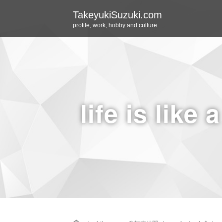
TakeyukiSuzuki.com
profile, work, hobby and culture
life is like 
Home