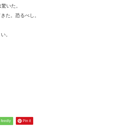
は驚いた。
てきた。恐るべし。
しい。
feedly
Pin it