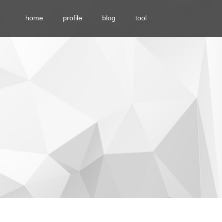
home
profile
blog
tool