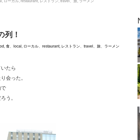
cal, ローカル
,
restaurant, レストラン
,
travel、旅
,
ラーメン
の列！
ood, 食
、
local, ローカル
、
restaurant, レストラン
、
travel、旅
、
ラーメン
ていたら
たり会った。
内で
だろう。