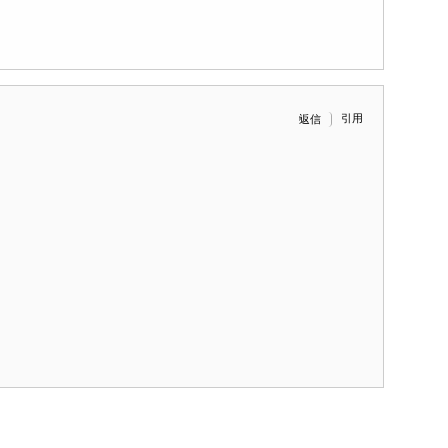
引用
返信
。