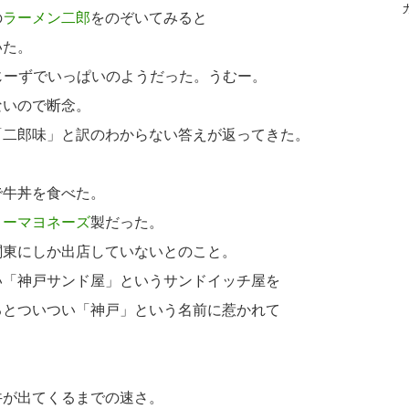
の
ラーメン二郎
をのぞいてみると
いた。
おやじーずでいっぱいのようだった。うむー。
ないので断念。
「二郎味」と訳のわからない答えが返ってきた。
で牛丼を食べた。
コーマヨネーズ
製だった。
関東にしか出店していないとのこと。
い「神戸サンド屋」というサンドイッチ屋を
るとついつい「神戸」という名前に惹かれて
丼が出てくるまでの速さ。