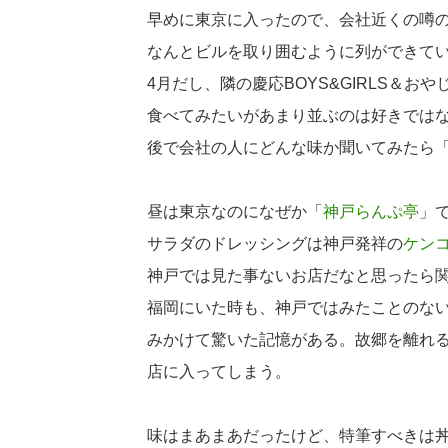
早めに東京に入ったので、会社近くの噂
なんとビルを取り囲むように列ができて
4月だし、隣の慶応BOYS&GIRLS＆
食べてみたいがあまり並ぶのは好きでは
後で会社の人にどんな味か聞いてみたら
昼は東京なのになぜか「
神戸らんぷ亭
」
サラダのドレッシングは神戸発祥の
ケン
神戸では見た事ないお店だなと思ったら
福岡にいた時も、神戸ではみたことのな
みかけて驚いた記憶がある。故郷を離れ
店に入ってしまう。
味はまあまあだったけど、特筆すべきは