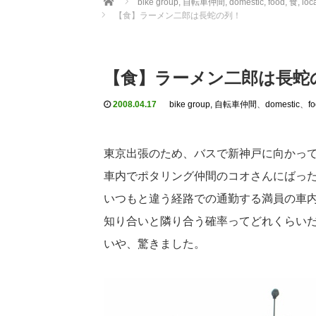
bike group, 自転車仲間
,
domestic
,
food, 食
,
lo
【食】ラーメン二郎は長蛇の列！
【食】ラーメン二郎は長蛇
2008.04.17
bike group, 自転車仲間
、
domestic
、
f
東京出張のため、バスで新神戸に向かっ
車内でポタリング仲間のコオさんにばっ
いつもと違う経路での通勤する満員の車
知り合いと隣り合う確率ってどれくらい
いや、驚きました。