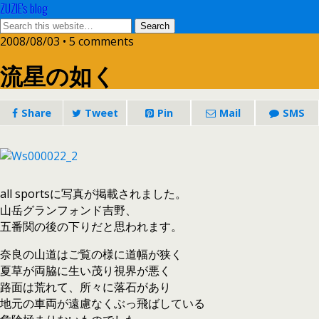
ZUZIE's blog
2008/08/03 • 5 comments
流星の如く
Share
Tweet
Pin
Mail
SMS
all sportsに写真が掲載されました。
山岳グランフォンド吉野、
五番関の後の下りだと思われます。
奈良の山道はご覧の様に道幅が狭く
夏草が両脇に生い茂り視界が悪く
路面は荒れて、所々に落石があり
地元の車両が遠慮なくぶっ飛ばしている