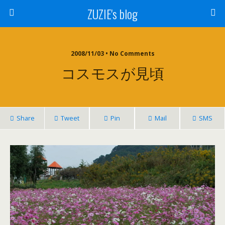
ZUZIE's blog
2008/11/03 • No Comments
コスモスが見頃
Share
Tweet
Pin
Mail
SMS