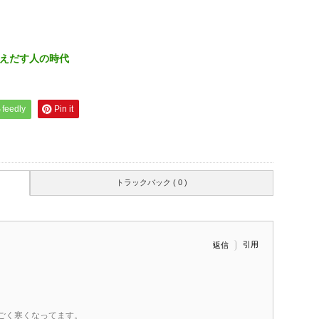
えだす人の時代
feedly
Pin it
トラックバック ( 0 )
引用
返信
ごく寒くなってます。