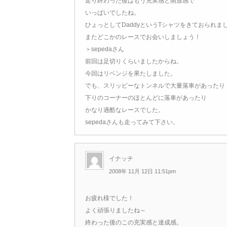
走り終わった後はもう充実感と開放感で
いっぱいでしたね。
ひょっとしてDaddyというTシャツをきておられま
またどこかのレースでお会いしましょう！
＞sepedaさん
前回は足切りくらいましたからね。
今回はリベンジを果たしました。
でも、スリッピーなトンネルで大量落車があったり
下りのコーナーのほとんどに落車があったり
かなり過酷なレースでした。
sepedaさんも走ってみて下さい。
イナッチ
2008年 11月 12日 11:51pm
お疲れ様でした！
よく頑張りましたね～
終わった後のこの充実感と達成感。