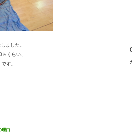
。
走しました。
60％くらい、
うです。
の理由