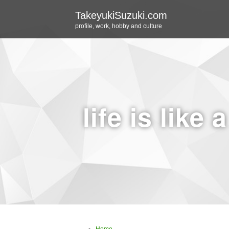
TakeyukiSuzuki.com
profile, work, hobby and culture
life is like 