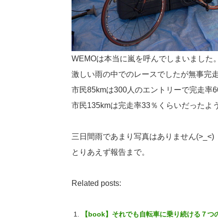
WEMOは本当に嵐を呼んでしまいました
激しい雨の中でのレースでしたが無事完
市民85kmは300人のエントリーで完走率
市民135kmは完走率33％くらいだったよ
三日間雨であまり写真はありません(>_<)
とりあえず報告まで。
Related posts:
【book】それでも自転車に乗り続ける７つ