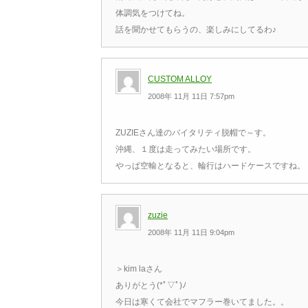
体調気をつけてね。
話を聞かせてもらうの、楽しみにしてるわ♪
CUSTOM ALLOY
2008年 11月 11日 7:57pm
ZUZIEさん達のバイタリティ脱帽で～す。
沖縄、１度は走ってみたい場所です。
やっぱ空輸となると、輪行はハードケースですね。
zuzie
2008年 11月 11日 9:04pm
＞kim laさん
ありがとう(*ﾟ▽ﾟ)ﾉ
今日は寒くて会社でマフラー巻いてました。。