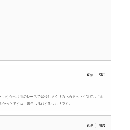
引用
返信
というか私は雨のレースで緊張しまくりのためまったく気持ちに余
よかったですね。来年も挑戦するつもりです。
引用
返信