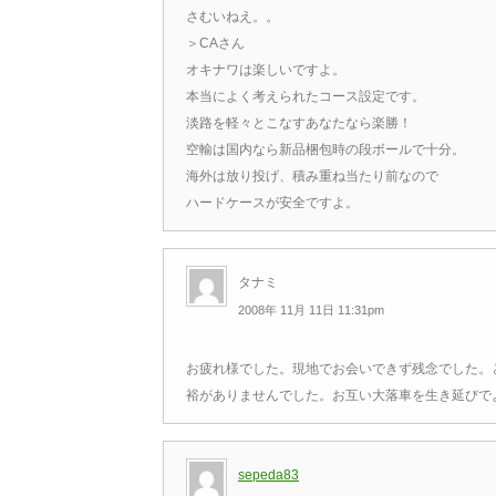
さむいねえ。。
＞CAさん
オキナワは楽しいですよ。
本当によく考えられたコース設定です。
淡路を軽々とこなすあなたなら楽勝！
空輸は国内なら新品梱包時の段ボールで十分。
海外は放り投げ、積み重ね当たり前なので
ハードケースが安全ですよ。
タナミ
2008年 11月 11日 11:31pm
お疲れ様でした。現地でお会いできず残念でした。
裕がありませんでした。お互い大落車を生き延びで
sepeda83