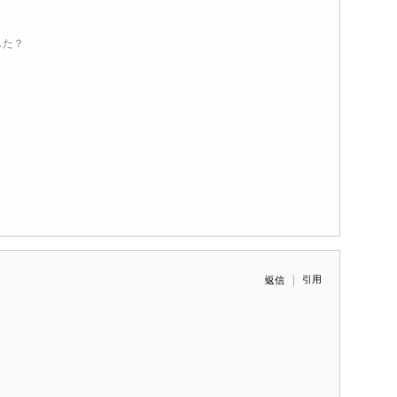
した？
引用
返信