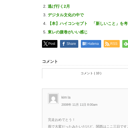
逃げ行く2月
デジタル文化の中で
【本】ハイコンセプト 「新しいこと」を考
東レの腹巻がいい感じ
Post
Share
Hatena
RSS
コメント
コメント ( 10 )
kim la
2008年 11月 11日 8:00am
完走おめでとう！
雨で大変だったみたいだけど、関西はここ三日です