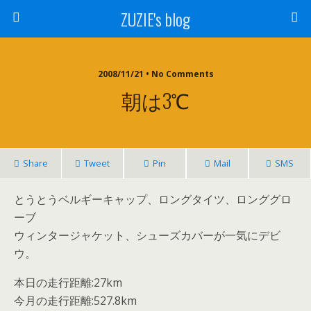
ZUZIE's blog
2008/11/21 • No Comments
朝は3℃
Share
Tweet
Pin
Mail
SMS
とうとうベルギーキャップ、ロングタイツ、ロンググロ
ーブ
ウィンタージャケット、シューズカバーが一気にデビ
ウ。
本日の走行距離:27km
今月の走行距離:527.8km