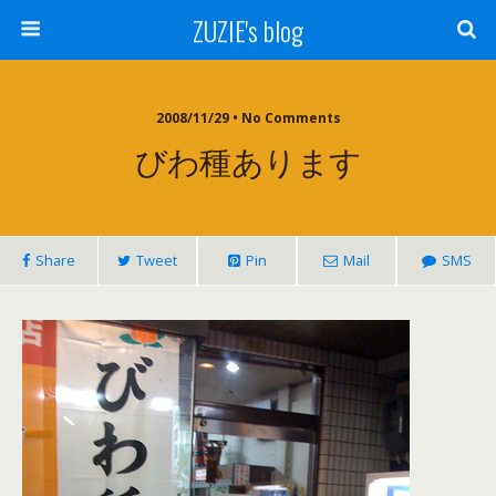
ZUZIE's blog
2008/11/29 • No Comments
びわ種あります
Share
Tweet
Pin
Mail
SMS