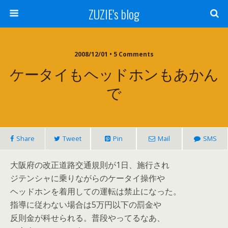
ZUZIE's blog
2008/12/01 • 5 Comments
ケータイもヘッドホンもあかん
で
Share
Tweet
Pin
Mail
SMS
大阪府の改正道路交通規則が1日、施行され
ジテンシャに乗りながらのケータイ操作や
ヘッドホンを着用しての運転は禁止になった。
指導に従わない場合は5万円以下の罰金や
反則金が科せられる。普段やってるなあ、