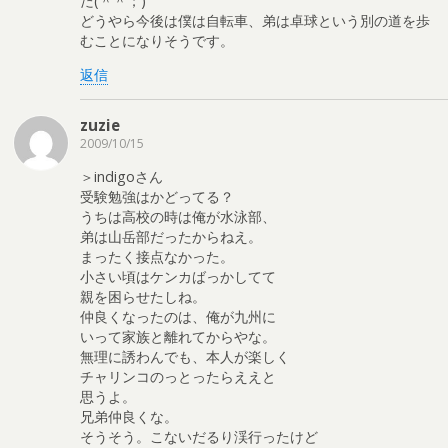
た(＾＾；)
どうやら今後は僕は自転車、弟は卓球という別の道を歩
むことになりそうです。
返信
zuzie
2009/10/15
＞indigoさん
受験勉強はかどってる？
うちは高校の時は俺が水泳部、
弟は山岳部だったからねえ。
まったく接点なかった。
小さい頃はケンカばっかしてて
親を困らせたしね。
仲良くなったのは、俺が九州に
いって家族と離れてからやな。
無理に誘わんでも、本人が楽しく
チャリンコのっとったらええと
思うよ。
兄弟仲良くな。
そうそう。こないだるり渓行ったけど