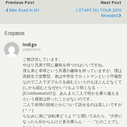
Previous Post
Next Post
Bike Road In NY
L'ETAPE DU TOUR 2010
Revealed
6 responses
Indigo
2009/10/15
ご無沙汰しています。
やはり兄弟で同じ趣味を持つのはいいですね。
僕も弟と卓球という共通の趣味を持っていますが、僕は
高校生で攻撃型、弟は中学生でカットマンという守備型
なので二人でダブルスを組むというのもほとんどなくて
(しかも組むとなぜかいつもより弱くなる・・・
[E:coldsweats01])、あんまり二人で何かを乗り越える
という感覚は持ったことがないのです。
二人で卓球の技術とかについて話せるのは楽しいですが
(＾＾)
ちなみに弟に”自転車どうよ？”と聞いてみたら、”大学に
なったら分からんけど多分乗らん・・・”とのことでし