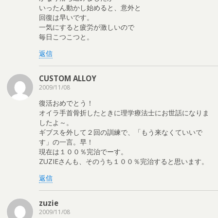
いったん動かし始めると、意外と
回復は早いです。
一気にすると疲労が激しいので
毎日こつこつと。
返信
CUSTOM ALLOY
2009/11/08
復活おめでとう！
オイラ手首骨折したときに理学療法士にお世話になりま
したよ～。
ギブスを外して２回の訓練で、「もう来なくていいで
す」の一言。早！
現在は１００％完治でーす。
ZUZIEさんも、そのうち１００％完治すると思います。
返信
zuzie
2009/11/08