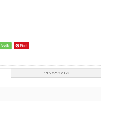
feedly
Pin it
トラックバック ( 0 )