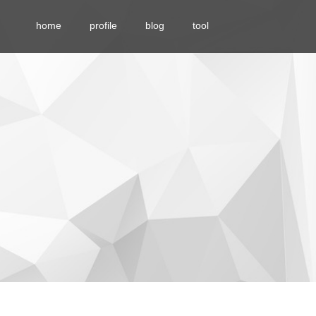
home
profile
blog
tool