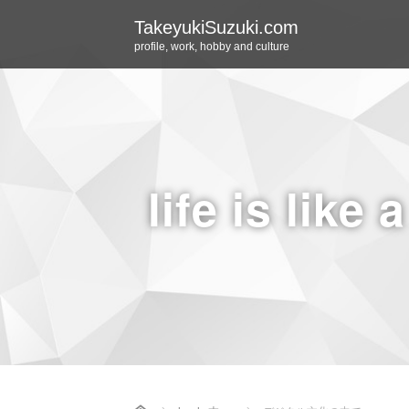
TakeyukiSuzuki.com
profile, work, hobby and culture
life is like 
Home