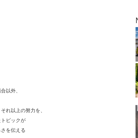
場合以外、
、それ以上の努力を、
たトピックが
ろさを伝える