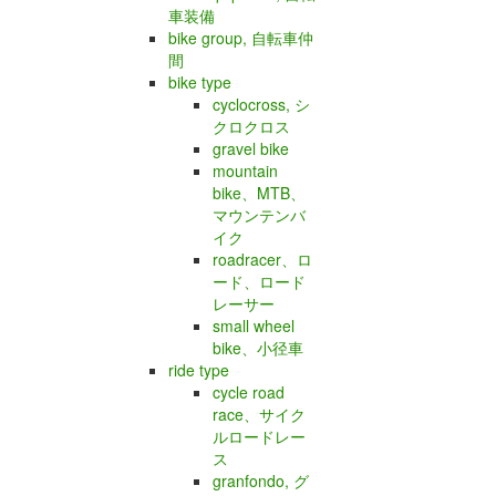
車装備
bike group, 自転車仲
間
bike type
cyclocross, シ
クロクロス
gravel bike
mountain
bike、MTB、
マウンテンバ
イク
roadracer、ロ
ード、ロード
レーサー
small wheel
bike、小径車
ride type
cycle road
race、サイク
ルロードレー
ス
granfondo, グ