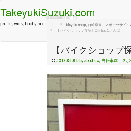
TakeyukiSuzuki.com
life is like a bike
profile, work, hobby and culture
Home
bicycle shop, 自転車屋、スポーツサ
【バイクショップ探訪】Circles@名古屋
【バイクショップ探訪
2013.05.8
bicycle shop, 自転車