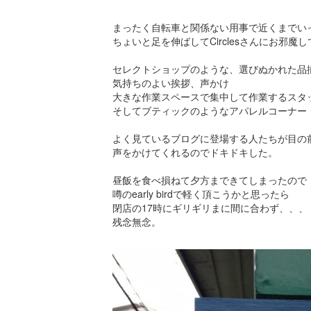
まったく自転車と関係ない用事で近くまでい
ちょいと足を伸ばしてCirclesさんにお邪魔
セレクトショップのような、選びぬかれた品
気持ちのよい挨拶、声かけ
大きな作業スペースで集中して作業するスタ
そしてブティックのようなアパレルコーナー
よく見ているブログに登場する人たちが目の
声をかけてくれるのでドキドキした。
昼飯を食べ損ねて夕方まできてしまったので
噂のearly birdで軽く頂こうかと思ったら
閉店の17時にギリギリまに間に合わず、、、
残念無念。