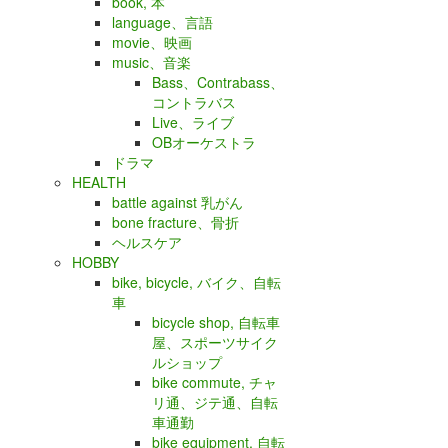
book, 本
language、言語
movie、映画
music、音楽
Bass、Contrabass、
コントラバス
Live、ライブ
OBオーケストラ
ドラマ
HEALTH
battle against 乳がん
bone fracture、骨折
ヘルスケア
HOBBY
bike, bicycle, バイク、自転
車
bicycle shop, 自転車
屋、スポーツサイク
ルショップ
bike commute, チャ
リ通、ジテ通、自転
車通勤
bike equipment, 自転