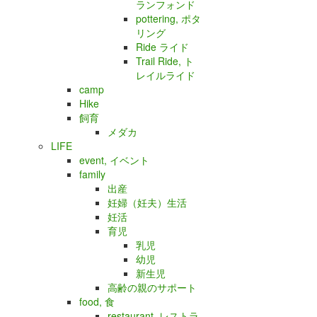
ランフォンド
pottering, ポタ
リング
Ride ライド
Trail Ride, ト
レイルライド
camp
Hike
飼育
メダカ
LIFE
event, イベント
family
出産
妊婦（妊夫）生活
妊活
育児
乳児
幼児
新生児
高齢の親のサポート
food, 食
restaurant, レストラ