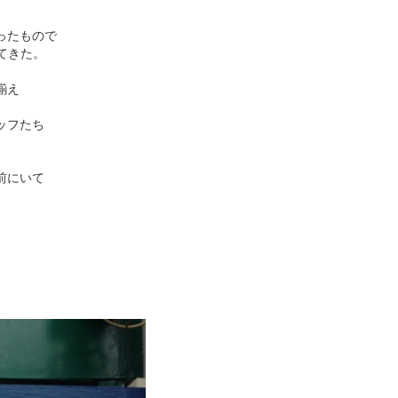
ったもので
してきた。
揃え
ッフたち
前にいて