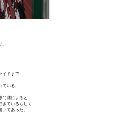
り、
ライドまで
。
れている。
専門誌によると
できているらしく
書いてあった。