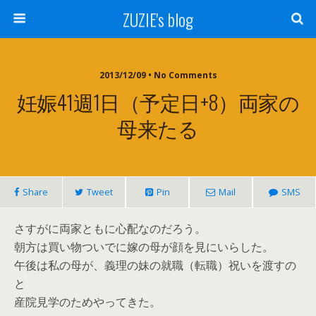
ZUZIE's blog
2013/12/09 • No Comments
妊娠41週1日（予定日+8）両家の
母来たる
Share
Tweet
Pin
Mail
SMS
さすがに両家ともに心配なのだろう。
朝方は買い物ついでに嫁の母が顔を見にいらした。
午後は私の母が、義理の妹の就職（転職）祝いを渡すの
と
産院見学のためやってきた。